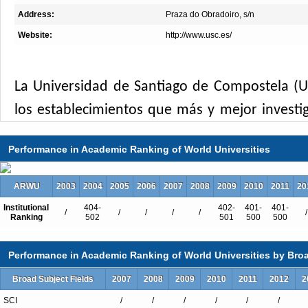
Address:
Praza do Obradoiro, s/n
Website:
http://www.usc.es/
La Universidad de Santiago de Compostela (U
los establecimientos que más y mejor investi
España y es
el destino de los mejores estudian
Performance in Academic Ranking of World Universities
de un número creciente de alumnado extranj
asiático y americano.
Con más de 500 años de 
ARWU
2003
2004
2005
2006
2007
2008
2009
2010
2011
20
universidades de maior tradición en España y
Institutional
404-
402-
401-
401-
/
/
/
/
/
/
Ranking
502
501
500
500
posiciones alcanza en los rankings internaciona
Performance in Academic Ranking of World Universities by Broa
Por el número de personas que integran la co
Broad Subject Fields
2007
2008
2009
2010
2011
2012
2
la Universidad de Santiago es una ciudad de
SCI
/
/
/
/
/
/